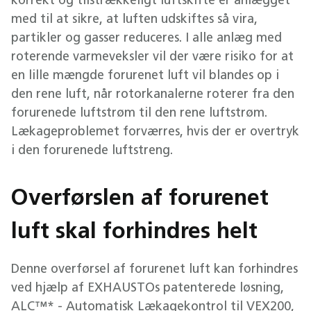
korrekt og tilstrækkeligt luftskifte er anlægget
med til at sikre, at luften udskiftes så vira,
partikler og gasser reduceres. I alle anlæg med
roterende varmeveksler vil der være risiko for at
en lille mængde forurenet luft vil blandes op i
den rene luft, når rotorkanalerne roterer fra den
forurenede luftstrøm til den rene luftstrøm.
Lækageproblemet forværres, hvis der er overtryk
i den forurenede luftstreng.
Overførslen af forurenet
luft skal forhindres helt
Denne overførsel af forurenet luft kan forhindres
ved hjælp af EXHAUSTOs patenterede løsning,
ALC™* - Automatisk Lækagekontrol til VEX200,