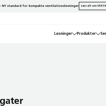
– NY standard for kompakte ventilationsløsninger
Læs alt om VEX10
Løsninger
Produkter
Se
egater