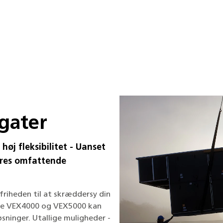
e
gater
øj fleksibilitet - Uanset
vores omfattende
friheden til at skræddersy din
Både VEX4000 og VEX5000 kan
øsninger. Utallige muligheder -