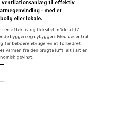
e ventilationsanlæg til effektiv
varmegenvinding - med et
olig eller lokale.
er en effektiv og fleksibel måde at få
erende byggeri og nybyggeri. Med decentral
g får beboeren/brugeren et forbedret
 varmen fra den brugte luft, alt i alt en
onomisk gevinst.