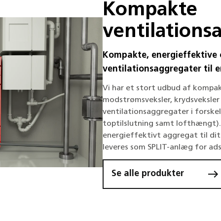
Kompakte
ventilations
Kompakte, energieffektive
ventilationsaggregater til 
Vi har et stort udbud af kompa
modstrømsveksler, krydsveksler
ventilationsaggregater i forskell
toptilslutning samt lofthængt).
energieffektivt aggregat til di
leveres som SPLIT-anlæg for adsk
Se alle produkter