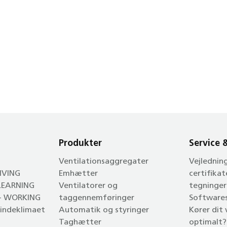
Produkter
Service 
Ventilationsaggregater
Vejlednin
LIVING
Emhætter
certifikat
 LEARNING
Ventilatorer og
tegninger
 - WORKING
taggennemføringer
Software
l indeklimaet
Automatik og styringer
Kører dit
Taghætter
optimalt?