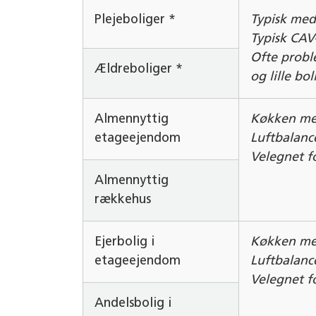
Plejeboliger *
Typisk med
Typisk CAV-
Ofte prob
Ældreboliger *
og lille bol
Almennyttig
Køkken me
etageejendom
Luftbalanc
Velegnet fo
Almennyttig
rækkehus
Ejerbolig i
Køkken me
etageejendom
Luftbalanc
Velegnet f
Andelsbolig i