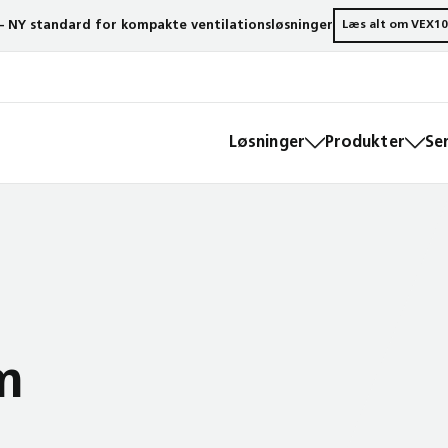
– NY standard for kompakte ventilationsløsninger
Læs alt om VEX10
Løsninger
Produkter
Se
m