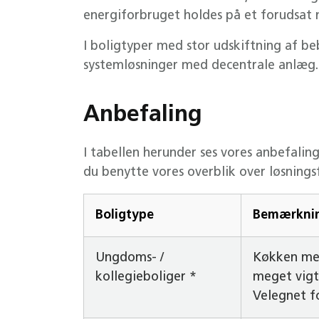
energiforbruget holdes på et forudsat 
I boligtyper med stor udskiftning af be
systemløsninger med decentrale anlæg.
Anbefaling
I tabellen herunder ses vores anbefaling
du benytte vores overblik over løsningsf
Boligtype
Bemærkni
Ungdoms- /
Køkken med
kollegieboliger *
meget vigt
Velegnet fo