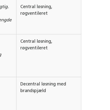
gtig.
Central løsning,
røgventileret
ængde
Central løsning,
røgventileret
g
Decentral løsning med
brandspjæld