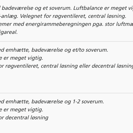
 badeværelse og et soverum. Luftbalance er meget vi
anlæg. Velegnet for røgventileret, central løsning.
lemer med energirammeberegningen pga. stor luftm
igareal.
d emhætte, badeværelse og et/to soverum.
e er meget vigtig.
r røgventileret, central løsning eller decentral løsnin
d emhætte, badeværelse og 1-2 soverum.
e er meget vigtig.
or decentral løsning