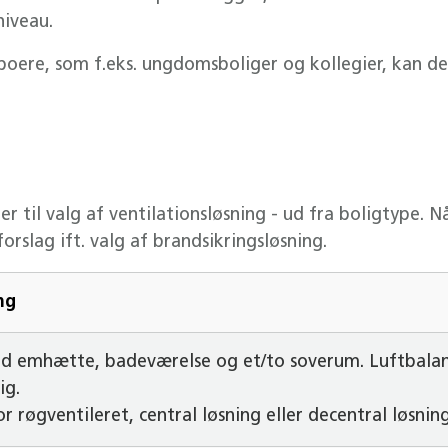
niveau.
boere, som f.eks. ungdomsboliger og kollegier, kan d
er til valg af ventilationsløsning - ud fra boligtype. N
orslag ift. valg af brandsikringsløsning.
ng
 emhætte, badeværelse og et/to soverum. Luftbalan
ig.
r røgventileret, central løsning eller decentral løsnin