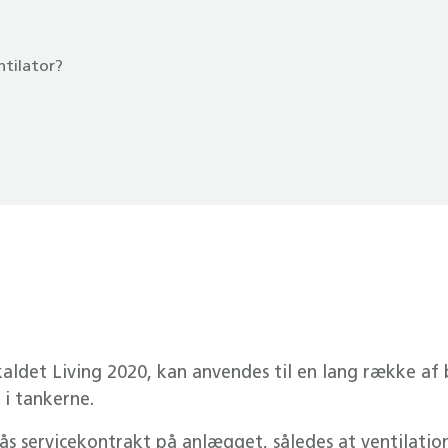
ntilator?
ldet Living 2020, kan anvendes til en lang række af b
 i tankerne.
s servicekontrakt på anlægget, således at ventilatio