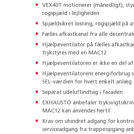
VEX40T motionerer (månedligt), sty
røgspjæld i lejligheden
Spjældsikret løsning, røgspjæld på af
Fælles afkastkanal fra alle decentra
Hjælpeventilator på fælles afkastkan
trykstyres med en MAC12
Hjælpeventilatoren er ikke en del af
Hjælpeventilatorens energiforbrug sk
SEL-værdien for hvert enkelt anlæg
Separat udeluftindtag i facaden
EXHAUSTO anbefaler tryksvigtsikrin
MAC12 kan anvendes hertil
Krav om uhindret adgang for kontrol
serviceadgang fra trappeopgang anb