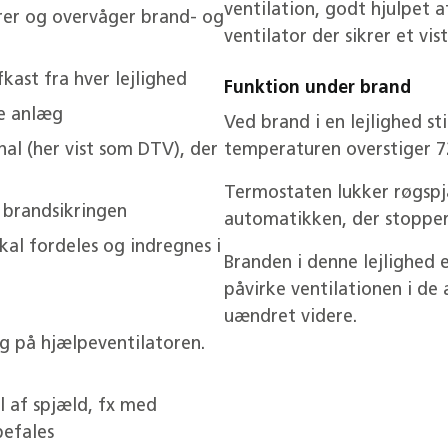
ventilation, godt hjulpet a
rer og overvåger brand- og
ventilator der sikrer et vis
kast fra hver lejlighed
Funktion under brand
le anlæg
Ved brand i en lejlighed s
al (her vist som DTV), der
temperaturen overstiger 72
Termostaten lukker røgspj
 brandsikringen
automatikken, der stoppe
al fordeles og indregnes i
Branden i denne lejlighed e
påvirke ventilationen i de
uændret videre.
g på hjælpeventilatoren.
 af spjæld, fx med
efales