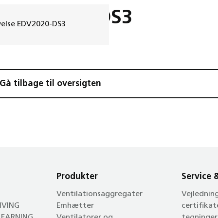
se EDV2020-DS3
ivelse EDV2020-DS3
å tilbage til oversigten
Produkter
Service 
Ventilationsaggregater
Vejlednin
LIVING
Emhætter
certifikat
 LEARNING
Ventilatorer og
tegninger