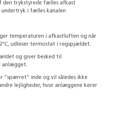
f den trykstyrede fælles afkast
t undertryk i fælles kanalen
tiger temperaturen i afkastluften og når
°C, udløser termostat i røgspjældet.
ældet og giver besked til
r anlægget.
r ”spærret” inde og vil således ikke
 andre lejligheder, hvor anlæggene kører