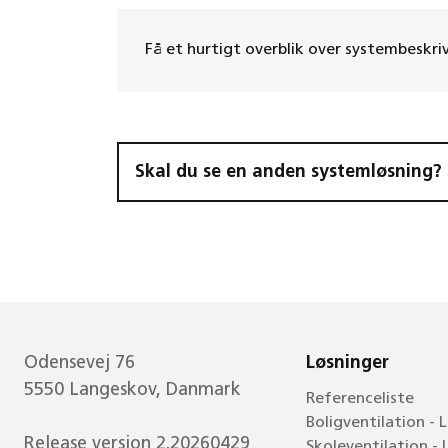
Systembeskrivel
Få et hurtigt overblik over systembeskr
Skal du se en anden systemløsning? G
Odensevej 76
Løsninger
5550 Langeskov, Danmark
Referenceliste
Boligventilation - 
Release version 2.20260429
Skoleventilation -