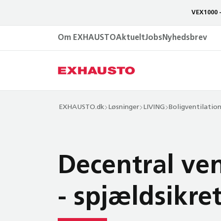
VEX1000 
Om EXHAUSTO
Aktuelt
Jobs
Nyhedsbrev
EXHAUSTO.dk
Løsninger
LIVING
Boligventilation
Decentral ven
- spjældsikre