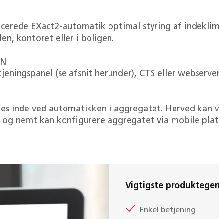
ancerede EXact2-automatik optimal styring af indekli
en, kontoret eller i boligen.
EN
eningspanel (se afsnit herunder), CTS eller webserve
res inde ved automatikken i aggregatet. Herved kan we
t og nemt kan konfigurere aggregatet via mobile pla
Vigtigste produktege
Enkel betjening