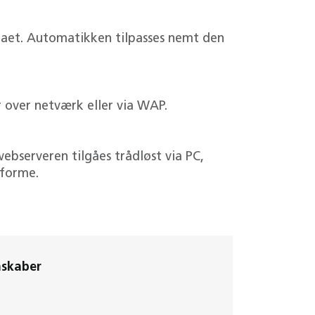
maet. Automatikken tilpasses nemt den
r over netværk eller via WAP.
bserveren tilgåes trådløst via PC,
tforme.
nskaber