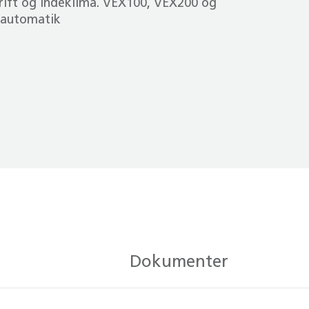
drift og indeklima. VEX100, VEX200 og
-automatik
Dokumenter