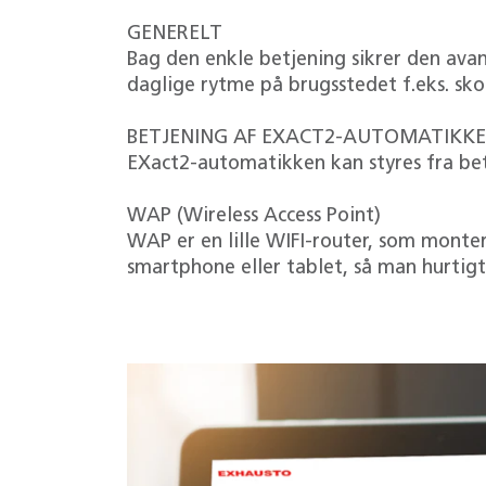
GENERELT
Bag den enkle betjening sikrer den av
daglige rytme på brugsstedet f.eks. skol
BETJENING AF EXACT2-AUTOMATIKK
EXact2-automatikken kan styres fra betj
WAP (Wireless Access Point)
WAP er en lille WIFI-router, som monte
smartphone eller tablet, så man hurtig