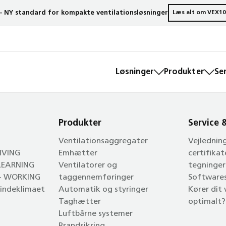
– NY standard for kompakte ventilationsløsninger
Læs alt om VEX10
Løsninger
Produkter
Se
Produkter
Service 
Ventilationsaggregater
Vejlednin
LIVING
Emhætter
certifikat
 LEARNING
Ventilatorer og
tegninger
 - WORKING
taggennemføringer
Software
l indeklimaet
Automatik og styringer
Kører dit
Taghætter
optimalt?
Luftbårne systemer