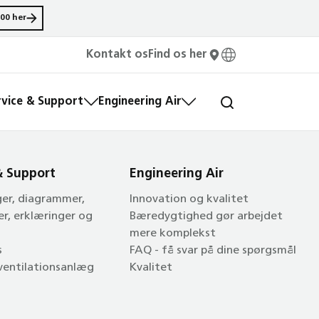
00 her
Kontakt os
Find os her
rvice & Support
Engineering Air
& Support
Engineering Air
ger, diagrammer,
Innovation og kvalitet
er, erklæringer og
Bæredygtighed gør arbejdet
mere komplekst
s
FAQ - få svar på dine spørgsmål
 ventilationsanlæg
Kvalitet