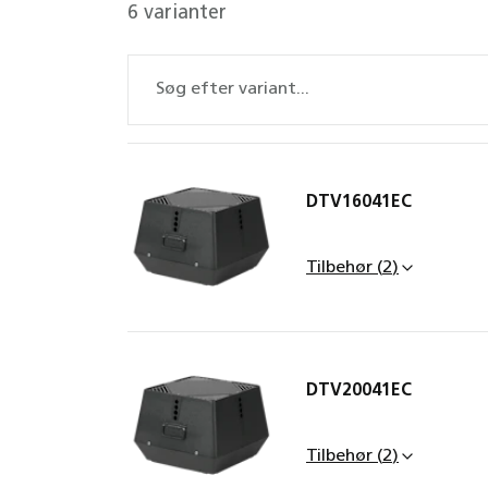
6 varianter
DTV16041EC
Tilbehør
(
2
)
DTV20041EC
MAC12 k
Tilbehør
(
2
)