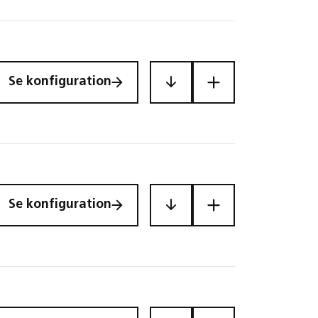
Se konfiguration
MAC12
EFC1P2
Se konfiguration
MAC12
EFC1P2