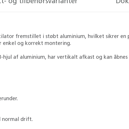
t- og tilbehørsvarianter
Dok
ator fremstillet i støbt aluminium, hvilket sikrer en p
 enkel og korrekt montering.
ul af aluminium, har vertikalt afkast og kan åbnes fo
erunder.
 normal drift.