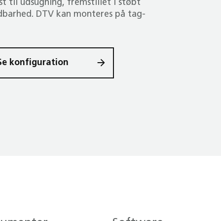
t til udsugning, fremstillet i støbt
ldbarhed. DTV kan monteres på tag­
Se konfiguration