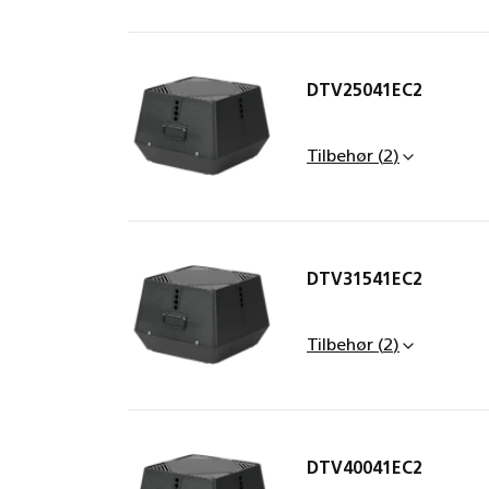
DTV25041EC2
EFC1P2, 
MAC12 k
Tilbehør
(
2
)
DTV31541EC2
EFC1P2, 
MAC12 k
Tilbehør
(
2
)
DTV40041EC2