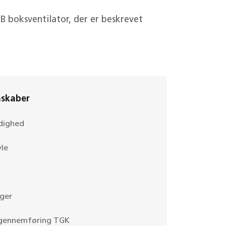
FSB boksventilator, der er beskrevet
nskaber
dighed
le
ger
ggennemføring TGK