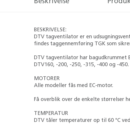
Beskrivelse
Produk
BESKRIVELSE:
DTV tagventilator er en udsugningsventil
findes taggennemføring TGK som sikrer
DTV tagventilator har bagudkrummet B-hj
DTV160, -200, -250, -315, -400 og -450.
MOTORER
Alle modeller fås med EC-motor.
Få overblik over de enkelte størrelser h
TEMPERATUR
DTV tåler temperaturer op til 60 °C ved