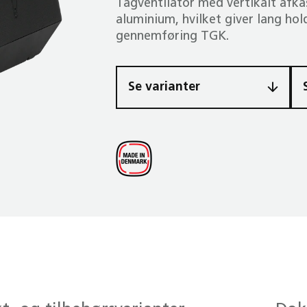
Tag­ventilator med vertikalt afkas
aluminium, hvilket giver lang ho
gennem­føring TGK.
Se varianter