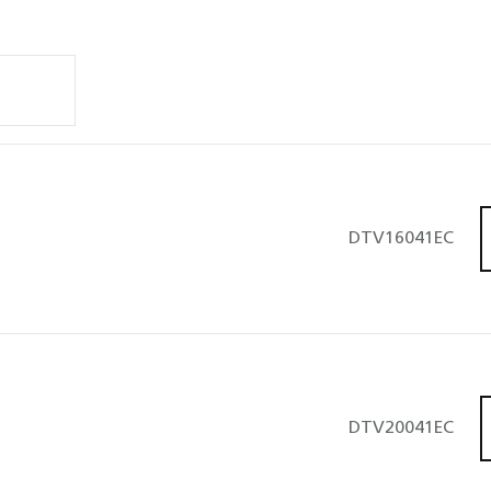
DTV16041EC
onstanttrykregulator
DTV20041EC