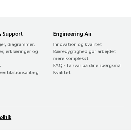
& Support
Engineering Air
ger, diagrammer,
Innovation og kvalitet
er, erklæringer og
Bæredygtighed gør arbejdet
mere komplekst
s
FAQ - få svar på dine spørgsmål
 ventilationsanlæg
Kvalitet
olitik