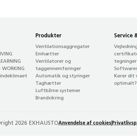
Produkter
Service 
Ventilationsaggregater
Vejlednin
LIVING
Emhætter
certifikat
 LEARNING
Ventilatorer og
tegninger
 - WORKING
taggennemføringer
Software
l indeklimaet
Automatik og styringer
Kører dit
Taghætter
optimalt?
Luftbårne systemer
Brandsikring
yright 2026 EXHAUSTO
Anvendelse af cookies
Privatlivsp